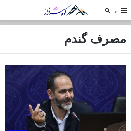
جستجو
منو
برای
مصرف گندم