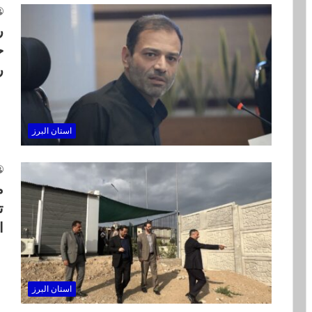
ر
ح
ر
استان البرز
م
ت
ا
استان البرز