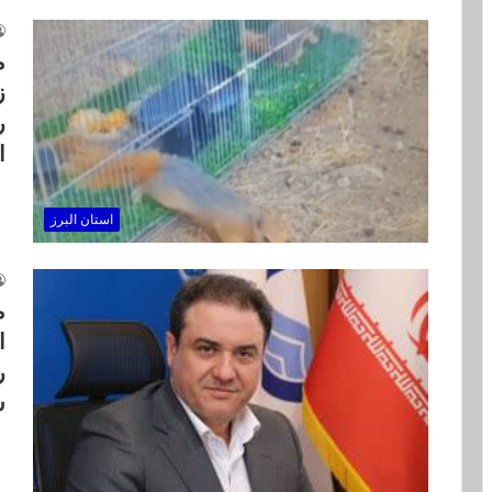
م
ز
ا
استان البرز
م
ا
ر
ش