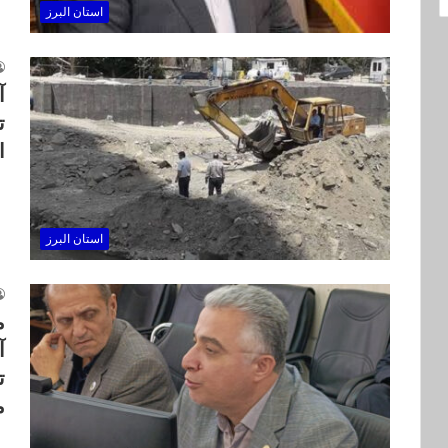
استان البرز
آ
ت
ا
استان البرز
م
آ
ت
م