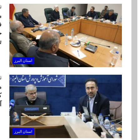
م
ف
ح
ت
استان البرز
م
ک
آ
استان البرز