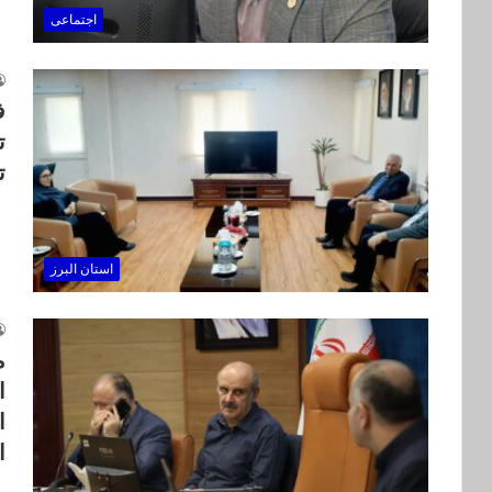
اجتماعی
ف
ت
ت
استان البرز
م
ا
ا
اعت