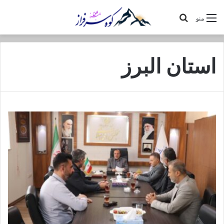
جستجو
منو
برای
استان البرز