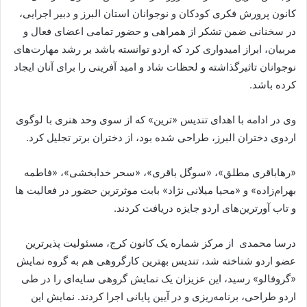
کانون پرورش فکری کودکان و نوجوانان استان البرز و دبیر اجرایی،
در سخنانی ضمن تشکر از همراهی و حضور تمامی اعضای فعال و
مربیان، ابراز امیدواری کرد که اردو توانسته باشد بر رشد مهارت‌های
نوجوانان تاثیرگذاشته و لحظات شاد و امید آفرینی را برای آنان ایجاد
کرده باشد.
وی در ادامه با اهدای تندیس «ترین» که از سوی وحد هنری با لوگوی
اردوی دختران البرز، طراحی شده بود، از دختران برتر تجلیل کرد.
«رهاباقری مطلق»، «سوگل باقری»، «سحر خدابخشی»، «فاطمه
بهرام‌زاده» و «محیا میلانی نژاد» بابت موثرترین حضور در فعالیت ها
و تاب آورترین‌های اردو جایزه دریافت کردند.
درسا محمدی از مرکز شماره یک کانون کرج، مسئولیت پذیرترین
عضو اردو شناخته شد، تندیس بهترین کارگروهی هم به گروه نمایش
«گروفالو» رسید، این عزیزان یک نمایش گروهی سایه‌ای را در طی
اردو طراحی، برنامه‌ریزی و در آیین پایانی اجرا کردند. نمایش این