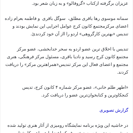
عزیزان برگرفته ازکتاب «گروفالو» و به زبان شعر بود.
سمانه موسوی رها باقری مطلق، سوگل باقری و فاطمه بعرام زاده
اعضای مرکزمجتمع کانون کرج عوامل اجرایی این نمایش بودند و
تندیس «بهترین کارگروهی» اردو را ااز آن خود کردندئ.
تندیس با اخلاق ترین عضو اردو به سحر خدابخشی، عضو مرکز
مجتمع کانون کرج رسید و نادیا باقری، مسئول مرکز فرهنگی، هنری
مجتمع و اعضای فعال این مرکز تندیس«همراهترین مرکز» را دریافت
کردند.
«اطهر طلم خانی»، عضو مرکز شماره ۴ کانون کرج، تدیس
کنجکاوترین و کتابخوان‌ترین عضو را دریافت کرد.
گزارش تصویری
در حاشیه این ویژه برنامه نمایشگاه رومیزی از آثار هنری تولید شده
در شب رصدی ویژه رصد خسوف که اعضا با همراهی کارشناس