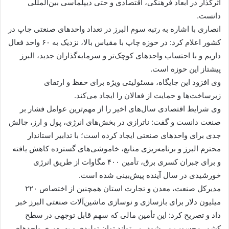
اثرگذار در ابعاد فرهنگی، اقتصادی و حتی دیپلماسی بین‌المللی
دانست.
انصاری با اشاره به رتبه سوم البرز در تعداد واحدهای صنعتی چاپ در
کشور اعلام کرد: در حوزه چاپ با مقیاس بالا، نزدیک به ۶۰ واحد فعال
داریم و با احتساب واحدهای کوچک‌تر و سرمایه‌گذاران جدید، البرز
پیشتاز این حوزه است.
وی افزود این جایگاه، مسئولیتی ویژه برای حفظ و ارتقای
زیرساخت‌ها و حمایت از فعالان را ایجاد می‌کند.
وی شرایط اقتصادی سال‌های اخیر را از مهم‌ترین عوامل فشار بر
صنعت دانست و گفت: ناترازی در بخش‌های انرژی، پول و ارز، چالش
جدی برای واحدهای صنعتی ایجاد کرده است؛ با تدابیر استاندار
محترم البرز و برنامه‌ریزی منابع، خاموشی‌های گسترده کاهش یافته
و برای جبران کسری برق، تأمین ۴۰۰ مگاوات از طریق انرژی
خورشیدی در سال آینده پیش‌بینی شده است.
مدیرکل صنعت، معدن و تجارت استان همچنین از اختصاص ۲۲۰
میلیون دلار برای بازسازی و نوسازی ماشین‌آلات صنعتی البرز خبر
داد و تصریح کرد: این تأمین مالی که سهم قابل توجهی در سطح
کشور محسوب می‌شود، می‌تواند توان تولیدی و بهره‌وری واحدهای