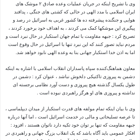
وی با تشریح اینکه در جریان عملیات وعده صادق ۲ موشک های
ایران اسلامی با مدد الهی در حالی که کشتی های جنگی ، پدافند
هوایی و جنگنده پیشرفته ده ها کشور غربی به اسرائیل در رصد و
پیگیری این موشکها کمک می کردند ، به اهداف خود برخورد کردند ،
تصریح کرد : جبهه مقاومت با تمام جهان استکبار در حال نبرد است و
مردم نباید تصور کنند که این نبرد تنها با اسرائیل در حال وقوع است
اما به اذن خدا استکبار جهانی بنا به وعده الهی نابود خواهد شد.
معاون هماهنگ‌کننده سپاه پاسداران انقلاب اسلامی با اشاره به اینکه
دشمن به پیروزی تاکتیکی دلخوش نباشد ، عنوان کرد : دشمن در
طول یکسال گذشته هیچ پیروزی و دست آورد نظامی برجسته ای
نداشته و پیروزی های او هرگز راهبردی نبوده است .
وی با بیان اینکه تمام مولفه های قدرت استکبار از میدان دیپلماسی ،
تا عرصه تسلیحاتی و مالی در خدمت اسرائیل است ، اما آنها درباره
جبهه مقاومت که تنها بر توان خود تکیه دارد ناتوان هستند ، افزود :
افکار عمومی باید آگاه باشد که یک انقلاب بزرگ جهانی و راهبردی در