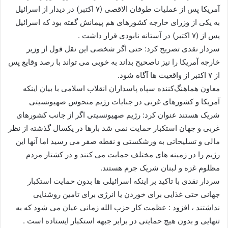
آمریکا پس از عملیات طوفان الاقصی (۷ اکتبر) در دیدار از اسرائیل
به یکی از وزرای خارجه کشورهای هم پیمانش گفته بود که اسرائیل
پس از (۷ اکتبر) در آستانه نابودی قرار داشت .
سردار نقدی تصریح کرد: حتی اگر شخصی این نقل قول از وزیر
خارجه آمریکا را نیز ناصحیح بداند به خوبی می تواند با رصد وقایع پس
از ۷ اکتبر از واقعیت ها آگاه شود.
معاون هماهنگ‌کننده سپاه پاسداران انقلاب اسلامی با بیان اینکه
آمریکا و کشورهای غربی در جنایات رژیم منحوس صهیونسیتی
شریک هستند عنوان کرد: رژیم صهیونسیتی اگر از جانب کشورهای
غربی و جهان استکبار حمایت نمی شد بارها در یکسال گذشته از نظر
مالی و تسلیحاتی به ورشکستی و نقطه صفر می رسید اما آنها این
رژیم را در زمینه های مختلف حمایت می کنند و در کشتار مردم
مظلوم غزه و لبنان شریک جرم هستند.
سردار نقدی با تاکید بر اینکه اسرائیلی ها بدون حمایت استکبار
جهانی حتی غذایی برای خوردن یا انرژی برای تامین روشنایی
نداشتند ، افزود : عظمت کار حزب الله زمانی عیان می شود که به
تنهایی و بدون هیچ حمایتی در برابر جبهه استکبار ایستاده است .