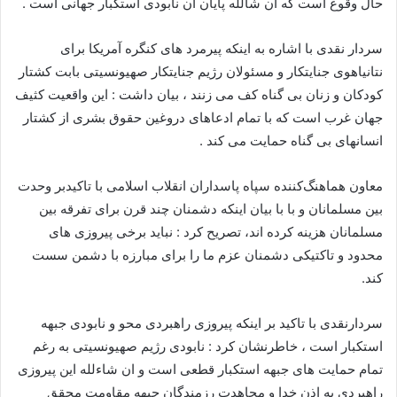
حال وقوع است که ان شالله پایان آن نابودی استکبار جهانی است .
سردار نقدی با اشاره به اینکه پیرمرد های کنگره آمریکا برای
نتانیاهوی جنایتکار و مسئولان رژیم جنایتکار صهیونسیتی بابت کشتار
کودکان و زنان بی گناه کف می زنند ، بیان داشت : این واقعیت کثیف
جهان غرب است که با تمام ادعاهای دروغین حقوق بشری از کشتار
انسانهای بی گناه حمایت می کند .
معاون هماهنگ‌کننده سپاه پاسداران انقلاب اسلامی با تاکیدبر وحدت
بین مسلمانان و با با بیان اینکه دشمنان چند قرن برای تفرقه بین
مسلمانان هزینه کرده اند، تصریح کرد : نباید برخی پیروزی های
محدود و تاکتیکی دشمنان عزم ما را برای مبارزه با دشمن سست
کند.
سردارنقدی با تاکید بر اینکه پیروزی راهبردی محو و نابودی جبهه
استکبار است ، خاطرنشان کرد : نابودی رژیم صهیونسیتی به رغم
تمام حمایت های جبهه استکبار قطعی است و ان شاءلله این پیروزی
راهبردی به اذن خدا و مجاهدت رزمندگان جبهه مقاومت محقق