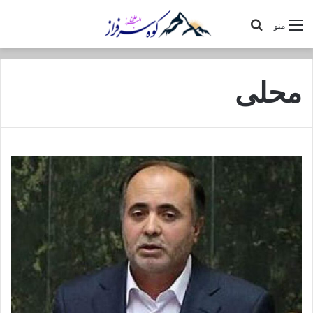
جستجو
منو
برای
محلی