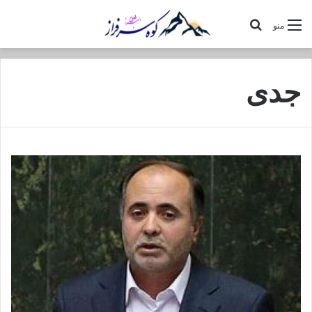
جستجو
منو
برای
جدی