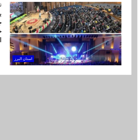
ب
خ
ا
استان البرز