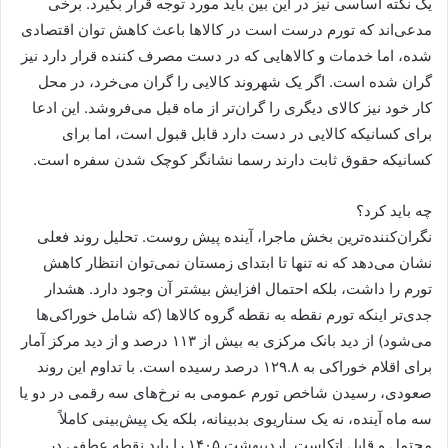
یک نکته اساسی نیز در این بین باید مورد توجه قرار بگیرد. برخی
مدعی‌اند که تورم درست است در کالا‌ها باعث کاهش توان اقتصادی
شده، اما خدمات و کالا‌هایی که در دست مصرف کننده قرار دارد نیز
گران شده است. اگر یک شهروند کالایی را گران می‌خرد، در محل
کار خود نیز کالای دیگری را گران‌تر از ماه قبل می‌فروشد. این ادعا
برای کسانیکه کالایی در دست دارد قابل قبول است، اما برای
کسانیکه حقوق ثابت دارند رسما نشانگر کوچک شدن سفره است.
چه باید کرد؟
نگران‌کننده‌ترین بخش ماجرا، آینده پیش روست. تحلیل روند فعلی
نشان می‌دهد که نه تنها تا ابتدای زمستان نمی‌توان انتظار کاهش
تورم را داشت، بلکه احتمال افزایش بیشتر آن وجود دارد. هشدار
جدی‌تر اینکه تورم نقطه به نقطه گروه کالا‌ها (که شامل خوراکی‌ها
می‌شود) از دید بانک مرکزی به بیش از ۱۱۳ درصد و از دید مرکز آمار
برای اقلام خوراکی به ۱۲۹.۸ درصد رسیده است. با تداوم این روند
صعودی، رسیدن شاخص تورم عمومی به نرخ‌های سه رقمی در دو یا
سه ماه آینده، نه یک سناریوی بدبینانه، بلکه یک پیش‌بینی کاملاً
محتمل و قابل اتکاست. اردیبهشت ۱۴۰۵ را باید نقطه عطفی در