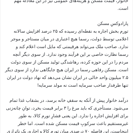
خانوار، قیمت مسکن و هزینه‌های عمومی نیز در این معادله مهم
است.
پارادوکسِ مسکن
تورم بخش اجاره به نقطه‌ای رسیده که ۲۵ درصد افزایش سالانه
اعلامی توسط دولت، رسما هیچ اعتباری در میان مستاجر و موجر
ندارد. صاحب ملک می‌تواند هرقیمتی که مایل است اعلام کند و
رسما نظارت خاصی بر این فرآیند وجود ندارد. از سوی دیگر آنچه
مردم را در این حوزه کرده، رهاشدگی تولید مسکن از سوی دولت
است. مسکن رفاهی رسما در ایران هیچ جایگاهی ندارد از سوی دیگر
۲.۵ میلیون واحد خالی در ایران نشان می‌دهد که نهاد دولت در ایران
تنها طرفدار صاحب سرمایه است نه مولد سرمایه!
درآمد خانوار پیش از آنکه به سقفِ خانه برسد، در بشقاب غذا تمام
می‌شود. مستأجری که باید مرغ را ۳ برابر قیمت بخرد، توانِ چانه‌زنی
برای افزایش اجاره را ندارد. این یعنی فشارِ تورم کالا، به طور
غیرمستقیم باعث سرکوبِ قیمت مسکن شده است. اما خطر
اینجاست، این فاصله ۷۰ درصدی میان تورم کالا و اجاره، یک ناترازیِ