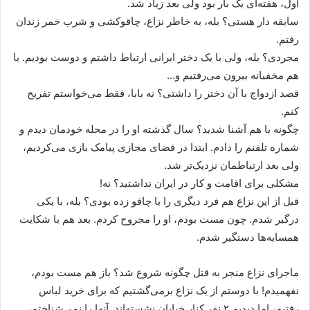
اول، هفته‌ای یک بار بود ولی بعد زیاد شد.
سابقه دار هستی؟ بله، به خاطر نزاع، چاقوکشی و شرب خمر زندان
رفتم.
مجردی؟ بله، ولی با یک دختر ایرانی ارتباط داشتم و دوست بودیم. با
هم مخفیانه بیرون می‌رفتیم و…
قصد ازدواج با آن دختر را داشتی؟ نه بابا، فقط می‌خواستم تفریح
کنم.
چگونه با هم آشنا شدید؟ سال گذشته او را در محله خودمان دیدم و
شماره تلفنم را دادم. ابتدا در فضای مجازی پیامک بازی می‌کردیم،
ولی بعد ارتباطمان نزدیک‌تر شد.
مشکلی برای اقامت و کار در ایران نداشتید؟ نه!
قبل از این نزاع هم فرد دیگری را با چاقو زده بودی؟ بله، با یکی
درگیر شدم. چون مست بودم، او را مجروح کردم. بعد هم با شکایت
همسایه‌ها دستگیر شدم.
ماجرای نزاع منجر به قتل چگونه شروع شد؟ باز هم مست بودم،
نفهمیدم! با دوستم از یک نزاع برمی‌گشتیم که برای خرید لباس
رفتیم، اما دیدیم ۲ نفر کنار خیابان نشسته‌اند. آنها را نمی‌شناختم،