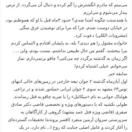
می‌بینم که مادرم انگشترش را گم کرده و دنبال آن می‌گردد. از ترس
بیدار می‌شوم و می‌لرزم.
با همدستت چگونه آشنا شدی؟ حدود ۳ماه قبل با او که هموطنم بود،
در خیابان دوست شدم، چرا که مرا برای نوشیدن عرق سگی
(مشروبات الکلی) دعوت کرد.
خانواده مقتول را هم دیدی؟ بله، به پایشان افتادم و التماس کردم
مرا ببخشند. گفتم من حال طبیعی نداشتم، مست بودم، ولی … .
اگر زمان به گذشته برگردد چه می‌کنی؟ چاقو برنمی‌دارم. نماز
می‌خوانم. خیلی اشتباه کردم!
سابقه خبر
اول آبان‌ماه گذشته ۲ جوان تبعه خارجی در زمین‌های خالی انتهای
توس۶۳ مشهد به سوی ۲ جوان ایرانی حمله‌ور شدند و در نزاعی
هولناک جوانی به نام «میکائیل» را با ضربه چاقو به قتل رساندند.
طولی نکشید که با دستورهای ویژه و تخصصی قاضی دکتر صادق
صفری (قاضی ویژه قتل عمد مشهد) گروهی از کارآگاهان به
سرپرستی سروان آرمین منفرد (افسر پرونده) تحقیقات گسترده‌ای
را آغاز کردند و عامل اصلی جنایت که روح ا… نام دارد، در یک