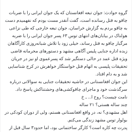
گروه حوادث: جوان تبعه افغانستان که یک جوان ایرانی را با ضربات
چاقو به قتل رسانده است، گفت ​​​​​​آنقدر مست بودم که نفهمیدم دست
به چاقو بردم.به گزارش خراسان، جوان تبعه خارجی که طی نزاعی
هولناک در بیابان‌های انتهای توس ۶۳ پسر جوان ایرانی را با ضربه
مرگبار چاقو به قتل رساند، خیلی زود با تلاش شبانه‌روزی کارآگاهان
زبده اداره جنایی پلیس آگاهی مشهد و دستورهای محرمانه قاضی
ویژه قتل عمد در حالی دستگیر شد که پسرعموی او نیز در جریان
تحقیقات پلیسی به اتهام قتل خواستگار خواهرش در کرج شناسایی
شد و به دام افتاد.
این جوان افغانستانی در حاشیه تحقیقات جنایی به سوالاتی درباره
سرگذشت خود و ماجرای چاقوکشی‌های وحشتناکش پاسخ داد.
نامت چیست؟ روح ا… ـ خ
چند ساله هستی؟ ۲۱ ساله
اهل مشهدی؟ نه، در واقع افغانستانی هستم، ولی از دوران کودکی در
بولوار توس مشهد زندگی می‌کنم.
پدرت چه کاره است؟ کارگر ساختمانی بود، اما حدود۳ سال قبل از