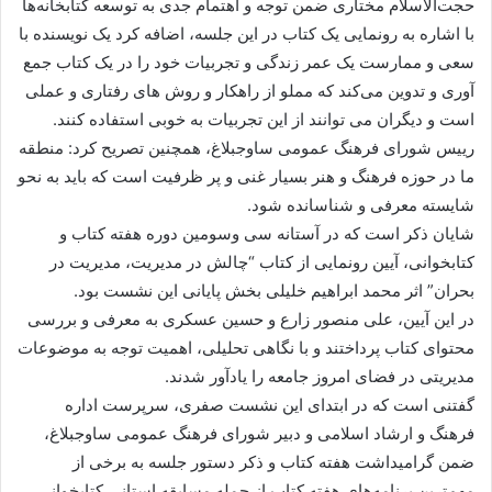
حجت‌الاسلام مختاری ضمن توجه و اهتمام جدی به توسعه کتابخانه‌ها
با اشاره به رونمایی یک کتاب در این جلسه، اضافه کرد یک نویسنده با
سعی و ممارست یک عمر زندگی و تجربیات خود را در یک کتاب جمع
آوری و تدوین می‌کند که مملو از راهکار و روش های رفتاری و عملی
است و دیگران می توانند از این تجربیات به خوبی استفاده کنند.
رییس شورای فرهنگ عمومی ساوجبلاغ، همچنین تصریح کرد: منطقه
ما در حوزه فرهنگ و هنر بسیار غنی و پر ظرفیت است که باید به نحو
شایسته معرفی و شناسانده شود.
شایان ذکر است که در آستانه سی ‌وسومین دوره هفته کتاب و
کتابخوانی، آیین رونمایی از کتاب “چالش در مدیریت، مدیریت در
بحران” اثر محمد ابراهیم خلیلی بخش پایانی این نشست بود.
در این آیین، علی منصور زارع و حسین عسکری به معرفی و بررسی
محتوای کتاب پرداختند و با نگاهی تحلیلی، اهمیت توجه به موضوعات
مدیریتی در فضای امروز جامعه را یادآور شدند.
گفتنی است که در ابتدای این نشست صفری، سرپرست اداره
فرهنگ و ارشاد اسلامی و دبیر شورای فرهنگ عمومی ساوجبلاغ،
ضمن گرامیداشت هفته کتاب و ذکر دستور جلسه به برخی از
مهم‌ترین برنامه‌های هفته کتاب از جمله مسابقه استانی کتابخوانی