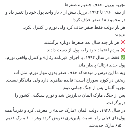
تجربه برزیل: حذف چندباره صفرها
از دهه ۱۹۶۰ تا ۱۹۹۴، برزیل بیش از ۶ بار واحد پول خود را تغییر داد و
در مجموع ۱۸ صفر حذف کرد!
هر بار دولت فقط صفر حذف کرد ولی تورم را کنترل نکرد.
نتیجه:
هر بار چند سال بعد صفرها دوباره برگشتند
مردم اعتماد خود را به پول از دست دادند
فقط در سال ۱۹۹۴، با اجرای «برنامه رئال» و کنترل واقعی تورم،
پول جدید (رئال) پایدار ماند
وبه ما این درس رامیدهدکه حذف صفر بدون مهار تورم، مثل آب
ریختن در کوزه سوراخ است؛ فایده ظاهری دارد ولی ماندگار نیست.
تجربه آلمان پس از جنگ جهانی دوم
پس از جنگ، مارک آلمان بی‌ارزش شد و تورم سنگینی کشور را
دربرگرفت.
در سال ۱۹۴۸، دولت آلمان «مارک جدید» را معرفی کرد و تقریباً همه
پول‌های قبلی را با نسبت پایین‌تری تعویض کردد وهر ۱۰۰ مارک قدیم
= ۶٫۵ مارک جدیدشد