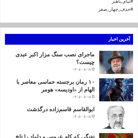
#تیام_باهنر
#حذف_چهار_صفر
آخرین اخبار
ماجرای نصب سنگ مزار اکبر عبدی
چیست؟
۱۴۰۵-۰۵-۱۵
۱۰ رمان برجسته حماسی معاصر با
الهام از «اودیسه» هومر
۱۴۰۵-۰۵-۱۵
ابوالقاسم قاسم‌زاده درگذشت
۱۴۰۵-۰۵-۱۵
تفنگی که کام عروس و داماد را تلخ