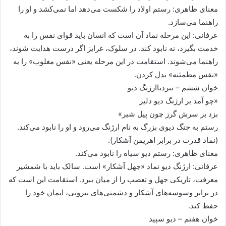
معنای ظاهری: رستم اولاد را شکست می‌دهد اما نمی‌کشد و او را
راهنما می‌سازد.
عرفانی: این مرحله نماد آن است که انسان باید قوای نفس را به
خدمت بگیرد، نه نابود کند. در سلوک، غرایز اگر درست هدایت شوند،
راهنما می‌شوند. استقامت در این مرحله یعنی «نفس مغلوب» را به
«نفس مطمئنه» بدل کردن.
خوان ششم – نبردباارژنگ دیو
«چو آمد بر ارژنگ دیو دلیر
بزد بر سرش گرز چون پیل شیر»
رستم به جنگ دیوی بزرگ به نام ارژنگ می‌رود و او را نابود می‌کند.
(نماد قدرت در برابر اهریمن آشکار).
معنای ظاهری: رستم دیو سیاه را نابود می‌کند.
عرفانی: ارژنگ دیو نماد «جهل آشکار» است. سالک باید با شمشیر
معرفت، تاریکی جهل و تعصب را از میان ببرد. استقامت این است که
در برابر وسوسه‌های آشکار و دشمنی‌های بیرونی، ایمان خود را
حفظ کند.
خوان هفتم – دیو سپید