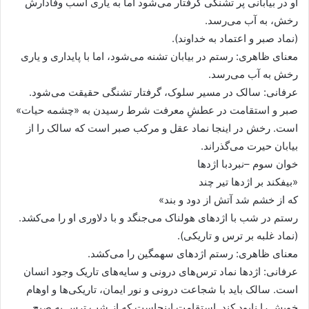
او در بیابانی پر تشنگی گرفتار می‌شود اما به یاری اسب وفادارش
رخش، به آب می‌رسد.
(نماد صبر و اعتماد به خداوند).
معنای ظاهری: رستم در بیابان تشنه می‌شود، اما با پایداری و یاری
رخش به آب می‌رسد.
عرفانی: سالک در مسیر سلوک، گرفتار تشنگی حقیقت می‌شود.
صبر و استقامت در عطشِ معرفت شرط رسیدن به «چشمه حیات»
است. رخش در اینجا نماد عقل و مرکب صبر است که سالک را از
بیابان حیرت می‌گذراند.
خوان سوم –نبردبا اژدها
«بیفکند بر اژدها تیر چند
که از خشم شد آتش از دود و بند»
رستم در شب با اژدهای هولناک می‌جنگد و با دلاوری او را می‌کشد.
(نماد غلبه بر ترس و تاریکی).
معنای ظاهری: رستم اژدهای سهمگین را می‌کشد.
عرفانی: اژدها نماد ترس‌های درونی و سایه‌های تاریک وجود انسان
است. سالک باید با شجاعت درونی و نور ایمان، تاریکی‌ها و اوهام
خویش را نابود کند. استقامت اینجاست که از شبِ ترس به صبحِ