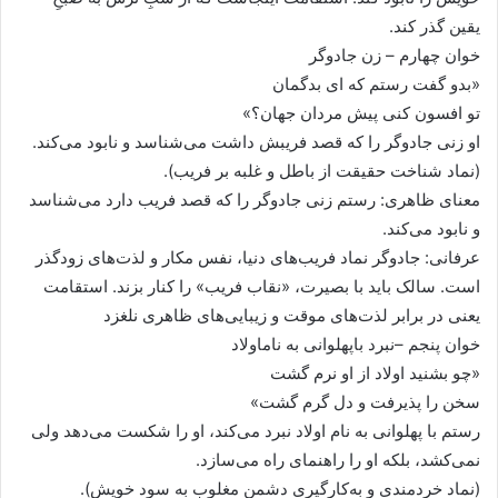
یقین گذر کند.
خوان چهارم – زن جادوگر
«بدو گفت رستم که ای بدگمان
تو افسون کنی پیش مردان جهان؟»
او زنی جادوگر را که قصد فریبش داشت می‌شناسد و نابود می‌کند.
(نماد شناخت حقیقت از باطل و غلبه بر فریب).
معنای ظاهری: رستم زنی جادوگر را که قصد فریب دارد می‌شناسد
و نابود می‌کند.
عرفانی: جادوگر نماد فریب‌های دنیا، نفس مکار و لذت‌های زودگذر
است. سالک باید با بصیرت، «نقاب فریب» را کنار بزند. استقامت
یعنی در برابر لذت‌های موقت و زیبایی‌های ظاهری نلغزد
خوان پنجم –نبرد باپهلوانی به ناماولاد
«چو بشنید اولاد از او نرم گشت
سخن را پذیرفت و دل گرم گشت»
رستم با پهلوانی به نام اولاد نبرد می‌کند، او را شکست می‌دهد ولی
نمی‌کشد، بلکه او را راهنمای راه می‌سازد.
(نماد خردمندی و به‌کارگیری دشمن مغلوب به سود خویش).