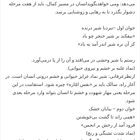
می‌دهد: ومی خواهدبگویدانسان در مسیر کمال، باید از هفت مرحله
دشوار بگذرد تا به رهایی و روشنایی برسد.
خوان اول –نبردبا شیر درنده
«بیفکند بر شیر خنجر چو باد
کز آن نره شیر اندر آمد به باد»
رستم با شیر وحشی در می‌افتد و آن را از پا درمی‌آورد.
(نماد غلبه بر خشم و نیروی حیوانی).
ازنظرعرفانی: شیر نماد غرایز حیوانی و خشم درونی انسان است. در
آغاز راه، سالک باید بر «نفس امّاره» چیره شود. استقامت در این
مرحله یعنی مهار شهوت و خشم تا انسان بتواند وارد مرحله بعدی
شود.
خوان دوم – بیابان خشک
«همی راند تا گشت بی‌خویشتن
فرود آمد از رخش بر انجمن»
(نماد شدت تشنگی و رنج)