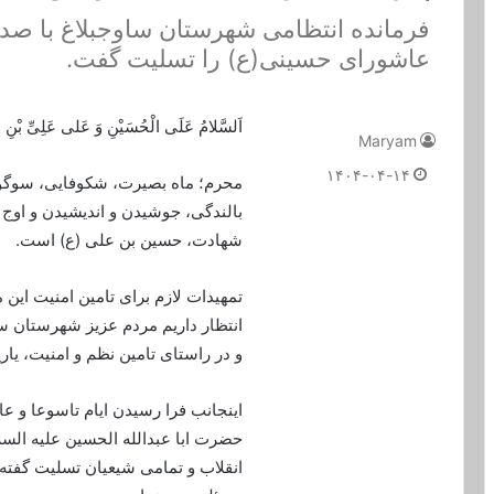
فرمانده انتظامی شهرستان ساوجبلاغ با صدو
عاشورای حسینی(ع) را تسليت گفت.
اَلسَّلامُ عَلَى الْحُسَیْنِ وَ عَلى عَلِىِّ بْنِ
Maryam
۱۴۰۴-۰۴-۱۴
محرم؛ ماه بصیرت، شکوفایی، سوگوا
بالندگی، جوشیدن و اندیشیدن و اوج
شهادت، حسین بن علی (ع) است.
تمهیدات لازم برای تامین امنیت ای
انتظار داریم مردم عزیز شهرستان سا
و در راستای تامین نظم و امنیت، یا
اینجانب فرا رسیدن ایام تاسوعا و 
حضرت ابا عبدالله الحسین علیه السل
انقلاب و تمامی شیعیان تسلیت گفته 