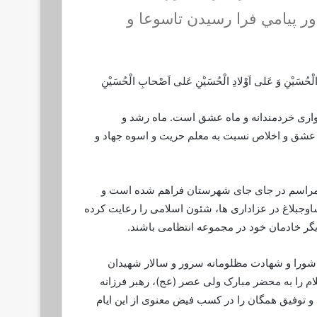
ر پيامي فرا رسيدن تاسوعا و
 الْحُسَیْنِ وَ عَلى اَوْلادِ الْحُسَیْنِ عَلى اَصْحابِ الْحُسَیْنِ
ری خردمندانه و ماه عشق است. ماه رشد و
 عشق و اخلاص نسبت به معلم حریت و اسوه جهاد و
ن مراسم در جای جای شهرستان فراهم شده است و
وجبلاغ در عزاداری ها، شئون اسلامی را رعایت کرده
ریگر خادمان خود در مجموعه انتظامی باشند.
عاشورا و شهادت مظلومانه سرور و سالار شهیدان
ام را به محضر مبارک ولی عصر (عج)، رهبر فرزانه
و توفیق همگان را در کسب فیض معنوی از این ایام