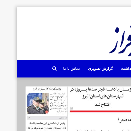
جستجو
دداشت
گزارش تصویری
تماس با ما
برای