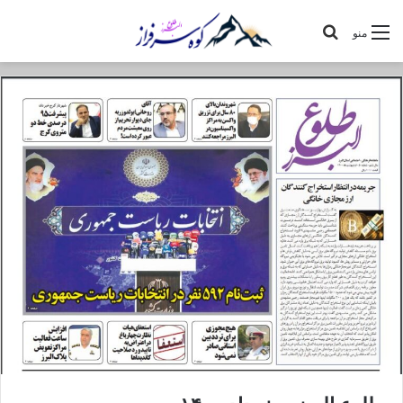
جستجو
منو
برای