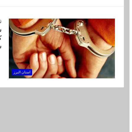
س
ک
ش
استان البرز