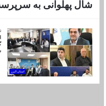
شال پهلوانی به سرپرست
ا
گ
ش
استان البرز